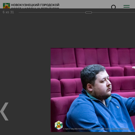
6
из
31
Заседание II
Заседание II
27.02.2024