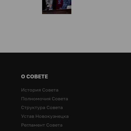
О СОВЕТЕ
История Совета
Полномочия Совета
Структура Совета
Устав Новокузнецка
Регламент Совета