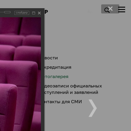
ПРЕСС-ЦЕНТР
слайдер
Новости
Аккредитация
Фотогалерея
Видеозаписи официальных
выступлений и заявлений
Контакты для СМИ