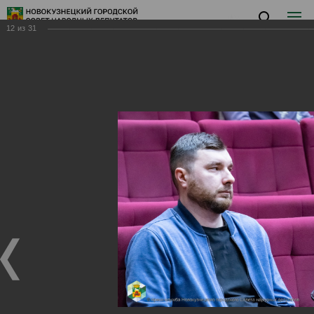
12
из
31
Заседание II
Заседание II
27.02.2024