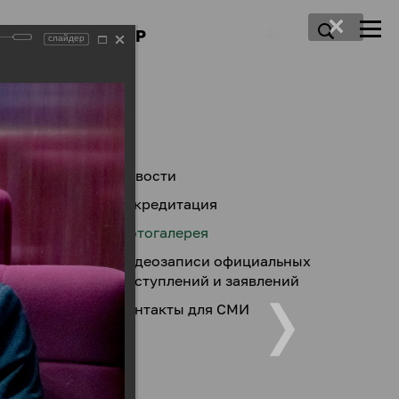
ПРЕСС-ЦЕНТР
слайдер
Новости
Аккредитация
Фотогалерея
Видеозаписи официальных
выступлений и заявлений
Контакты для СМИ