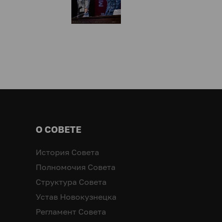
О СОВЕТЕ
История Совета
Полномочия Совета
Структура Совета
Устав Новокузнецка
Регламент Совета