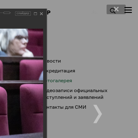
ПРЕСС-ЦЕНТР
слайдер
Новости
Аккредитация
Фотогалерея
Видеозаписи официальных
выступлений и заявлений
Контакты для СМИ