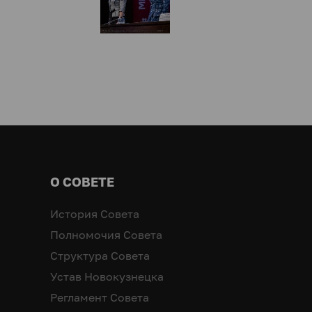
О СОВЕТЕ
История Совета
Полномочия Совета
Структура Совета
Устав Новокузнецка
Регламент Совета