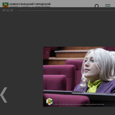
24
из
31
Заседание II
Заседание II
27.02.2024